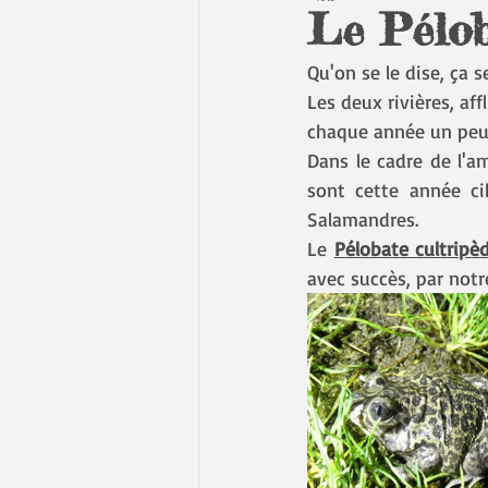
Le Pélob
Qu'on se le dise, ça s
Les deux rivières, af
chaque année un peu p
Dans le cadre de l'am
sont cette année cib
Salamandres.
Le 
Pélobate cultripè
avec succès, par notr