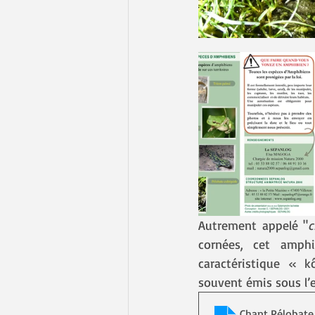
Autrement appelé "
c
cornées, cet amphi
caractéristique « 
souvent émis sous l’e
Chant Pélobat