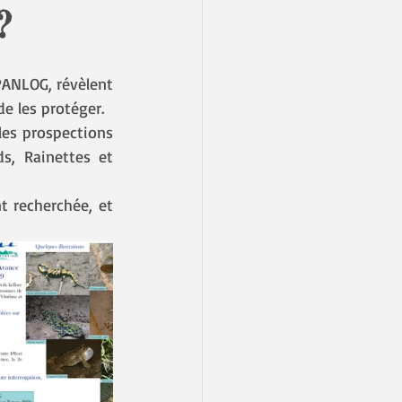
?
PANLOG, révèlent 
e les protéger.
les prospections 
s, Rainettes et 
 recherchée, et 