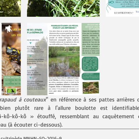
rapaud à couteaux
" en référence à ses pattes arrières 
bien plutôt rare à l'allure boulotte est identifiab
kô-kô-kô-kô » étouffé, ressemblant au caquètement d
au (à écouter ci-dessous).
e cultripède MNHN-SO-2016-9
.