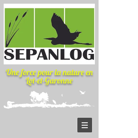
Une force pour la nature
en
Lot-et-Garonne