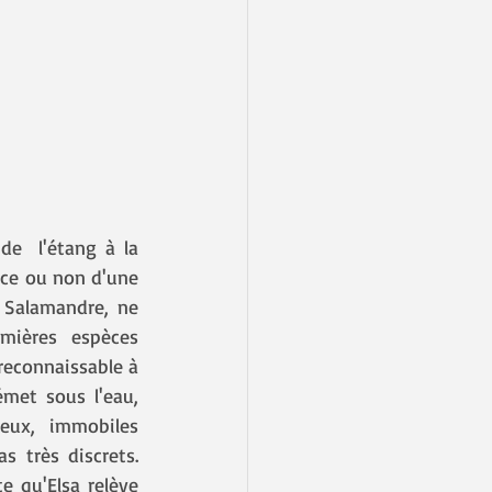
nce ou non d'une 
Salamandre, ne 
emières  espèces 
reconnaissable à 
met sous l'eau, 
x, immobiles  
 très discrets. 
 qu'Elsa relève 