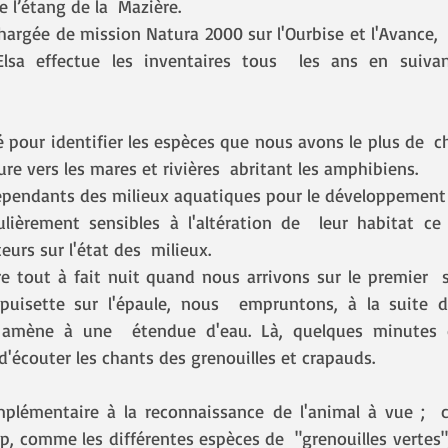
 l’étang de la  Mazière.
chargée de mission Natura 2000 sur l'Ourbise et l'Avance,  
Elsa effectue les inventaires tous  les ans en suivan
 pour identifier les espèces que nous avons le plus de  ch
re vers les mares et rivières  abritant les amphibiens.
pendants des milieux aquatiques pour le développement d
lièrement sensibles à l'altération de  leur habitat ce
eurs sur l'état des  milieux.
puisette sur l'épaule, nous  empruntons, à la suite d’
 amène à une  étendue d'eau. Là, quelques minutes d
d'écouter les chants des grenouilles et crapauds.
mplémentaire à la reconnaissance de l'animal à vue ;  ce
 comme les différentes espèces de  "grenouilles vertes",