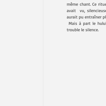
même chant. Ce rituel
avait  vu, silencieu
aurait pu entraîner p
 Mais à part le hululement de la hulotte et le bruit du vent dans les pins, aucun bruit ne 
trouble le silence.