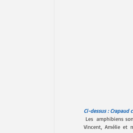
Ci-dessus : Crapaud 
 Les  amphibiens sont très discrets pendant la journée, c'est donc à la  tombée de la nuit que 
Vincent, Amélie et 