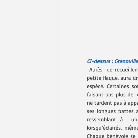
Ci-dessus : Grenouille
 Après  ce recueillement, les frontales sont allumées et chaque plan d'eau, de  l'étang à la 
petite flaque, aura d
espèce. Certaines s
faisant pas plus de  
ne tardent pas à appa
ses longues pattes a
ressemblant à  un 
lorsqu’éclairés, mêm
Chaque bénévole se c