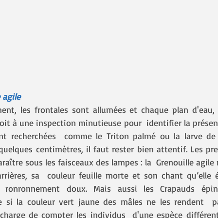
 agile
roit à une inspection minutieuse pour  identifier la prése
ont recherchées  comme le Triton palmé ou la larve de 
quelques centimètres, il faut rester bien attentif. Les pr
raître sous les faisceaux des lampes : la  Grenouille agile 
rrières, sa  couleur feuille morte et son chant qu’elle é
ronronnement doux. Mais aussi les Crapauds épineu
e si la couleur vert jaune des mâles ne les rendent  pas
harge de compter les individus  d'une espèce différente