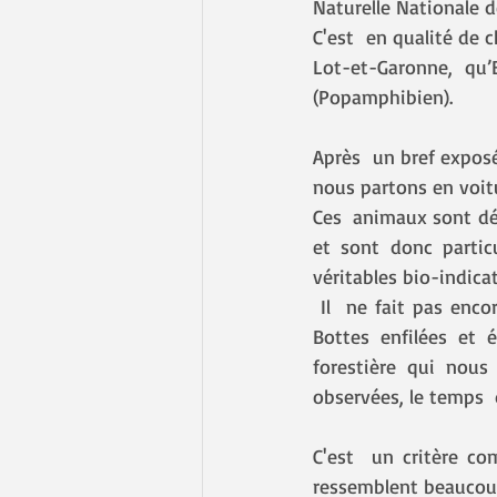
Naturelle Nationale de
C'est  en qualité de 
Lot-et-Garonne, qu’
(Popamphibien).
Après  un bref exposé
nous partons en voitu
Ces  animaux sont dé
et sont donc particu
véritables bio-indicat
 Il  ne fait pas encore tout à fait nuit quand nous arrivons sur le premier  site de la soirée. 
Bottes enfilées et é
forestière qui nous
observées, le temps  
C'est  un critère co
ressemblent beaucoup,