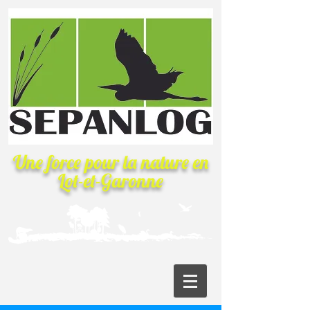
Une force pour la nature
en
Lot-et-Garonne