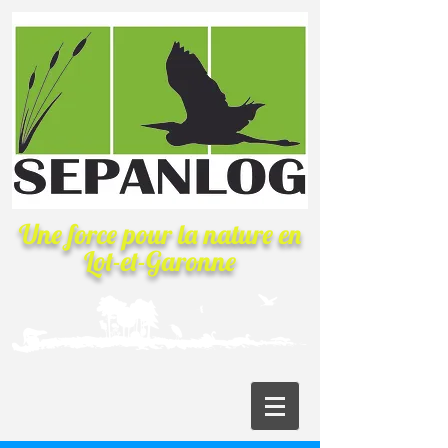
Une force pour la nature
en
Lot-et-Garonne