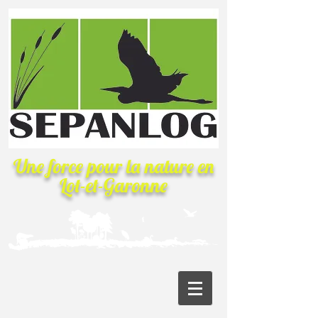
Une force pour la nature
en
Lot-et-Garonne