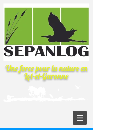
Une force pour la nature
en
Lot-et-Garonne