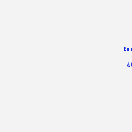
En 
à 