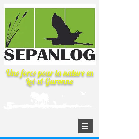
Une force pour la nature
en
Lot-et-Garonne