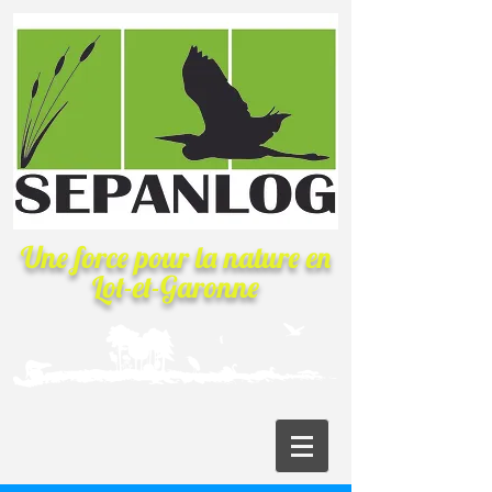
Une force pour la nature
en
Lot-et-Garonne