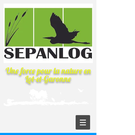
Une force pour la nature
en
Lot-et-Garonne